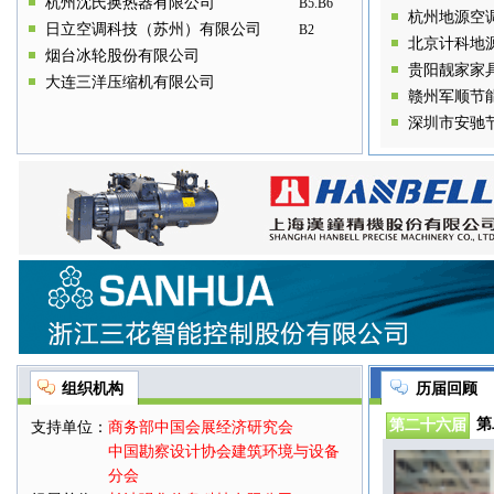
杭州沈氏换热器有限公司
B5.B6
术、学科带头人”、“江苏省333高层次
杭州地源空
人才培养工程中青年科学技术带头
日立空调科技（苏州）有限公司
B2
人”、“江苏省建筑节能工作先 进个
北京计科地
烟台冰轮股份有限公司
人”、“全国地源热泵行业优秀设计
贵阳靓家家
师”等荣誉。
大连三洋压缩机有限公司
赣州军顺节
深圳市安驰
组织机构
历届回顾
第
第二十六届
支持单位：
商务部中国会展经济研究会
中国勘察设计协会建筑环境与设备
分会