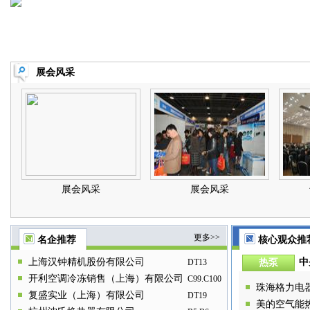
本东京大学机械工学科飞
心主任 中国制冷学会空调热泵专业委
-1998 年 3 月作为
；2000.07-09日本
员会委员 江苏省制冷学会副理事长，
古屋工业大学进行学术访问
机械工学科伊藤研究室
空调热泵专业委员会主任委员 先后主
晋升教授。 2001 年 10 月
1-2005.02美国依利诺
持完成海信集团黄岛产业园区域空调、
赴日本东京大学进行学
制冷空调研究中心访问
鸿信大厦、南京市图书馆、玄武隧道指
机械部青年教师教书育
江大学制冷与低温研究
挥中心、德基广场、南京鼓楼医院南扩
获部级科技进步二等奖
国环境规划署
工程、南 京新世界中心、金山大厦、
次。现任湖南大学能源
展会风采
空调热泵技术选择委员
金丝利喜来登大酒店、南京工程学院图
教授、博士生指导教师
员，国际制冷学会A1委
书信息中心等三十多项工程的暖通空调
备工程系党支部书记。
省制冷学会副理事长，
专业设计任务。其中获建设 部优秀工
设备工程学科专业指导
备工程师执业资格考试
程设计二等奖二项、三等奖二项、江苏
南省制冷学会常务理事
省优秀工程设计一等奖三项、二等奖三
业委员会副主任委员、
项、三等奖三项。“南京工程学院图书
学术委员会副主任委员
信息中 心闭式地表水地源热泵空调系
会通风除尘与净化学术
统”、“盐城工学院图书馆地埋管、闭式
员。
地表水复合地源热泵空调系统”、“南京
朗诗国际街区二期、 无锡朗诗国际街
区、杭州朗诗国际街区超低能耗建
展会风采
展会风采
筑”、“阳光美第住宅小区地埋管、开式
地表水复合地源热泵空调系统”、“宿迁
海关大楼、国检局大楼地埋管地源热泵
空调系统”、“鼓楼软件园长江水热泵区
域空调”等十多项可再生能源利用项目
更多>>
名企推荐
核心观众推
被列为住房与 城乡建设部、江苏省科
技厅、住房与城乡建设厅或南京市建筑
上海汉钟精机股份有限公司
中
DT13
热泵
节能科技示范项目与政府财政资助项
目。 先后获省部级科技进步三等奖2
开利空调冷冻销售（上海）有限公司
C99.C100
项，市级科技进步三等奖2项，其他通
珠海格力电
过科技鉴定项目5项，多项成果达国内
复盛实业（上海）有限公司
DT19
美的空气能
领先水平。获“南京市中青年行业技