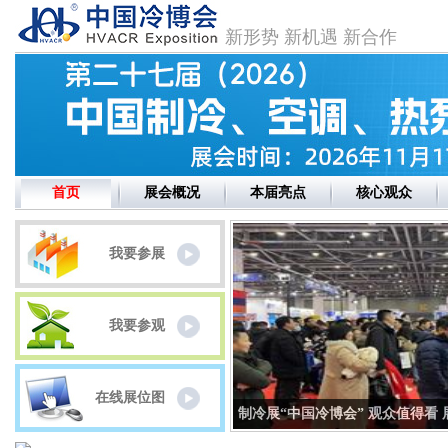
新形势 新机遇 新合作
首页
展会概况
本届亮点
核心观众
我要参展
我要参观
导。1982年毕业于浙
张建忠
教授级高级工程师 国家注册公
杨昌智
1963年10月出
获学士学位；1986年
用设备工程师硕士研究生导师 南京市
员 。1983 年湖南大
在线展位图
大学工程热物理专业，
建筑设计研究院有限责任公司暖通空调
气调节工程专业毕业， 1
制冷展“中国冷博会” 观众值得看
92年毕业于浙江大学化
专业总工程师、 南京市建筑设计研究
学硕士学位， 1995 
学位。1996.10-
院有限责任公司建筑环境与节能研究中
年获工学博士学位， 1997