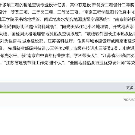
十多项工程的暖通空调专业设计任务。其中获建设 部优秀工程设计二等奖
设计一等奖三项、二等奖三项、三等奖三项。“南京工程学院图书信息中 
城工学院图书馆地埋管、闭式地表水复合地源热泵空调系统”、“南京朗诗
州朗诗国际街区超低能耗建筑”、“阳光美第住宅小区地埋管、开式地表水
关大楼、国检局大楼地埋管地源热泵空调系统”、“鼓楼软件园长江水热泵区
被列为住房与 城乡建设部、江苏省科技厅、住房与城乡建设厅或南京市建
。 先后获省部级科技进步三等奖2项，市级科技进步三等奖2项，其他通
领先水平。获“南京市中青年行业技术、学科带头人”、“江苏省333高层次
、“江苏省建筑节能工作先 进个人”、“全国地源热泵行业优秀设计师”等荣
更多>
2026/6/