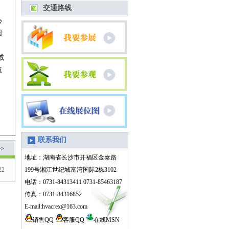
交通路线
心
国
域
筑
联系我们
>
地址：湖南省长沙市开福区金泰路
22
199号湘江世纪城富湾国际2栋3102
电话：0731-84313411 0731-85463187
传真：0731-84316852
E-mail:hvacrex@163.com
销售QQ
客服QQ
在线MSN